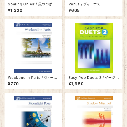
Soaring On Air / 風のつばさ
Venus / ヴィーナス
たち
¥1,320
¥605
Weekend in Paris / ウィーク
Easy Pop Duets 2 / イージ
エンド・イン・パリ
ー ポップ デュエット 2
¥770
¥1,980