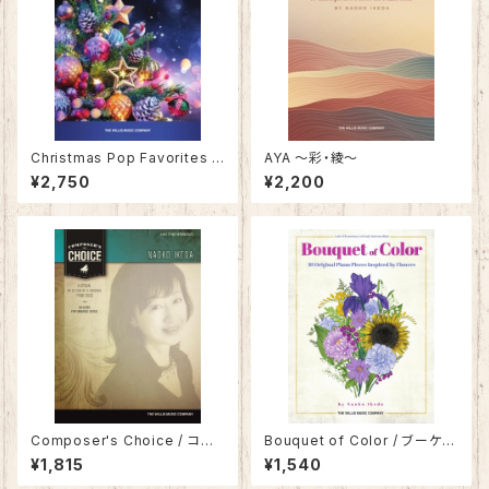
Christmas Pop Favorites f
AYA 〜彩・綾〜
or Piano Solo / クリスマス・
¥2,750
¥2,200
ポップ・フェイバリット
Composer's Choice / コン
Bouquet of Color / ブーケ
ポーザーズ チョイス
オブ カラー 〜音色花束〜
¥1,815
¥1,540