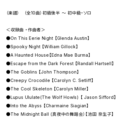
（楽譜） （全10曲）初級後半 〜 初中級・ソロ
＜収録曲 ・作曲者＞
●On This Eerie Night 【Glenda Austin】
●Spooky Night 【William Gillock】
●A Haunted House【Edna Mae Burma】
●Escape from the Dark Forest 【Randall Hartsell】
●The Goblins 【John Thompson】
●Creepy Crocodile 【Carolyn C. Setliff】
●The Cool Skeleton 【Carolyn Miller】
●Lupus Ululate(The Wolf Howls) 【 Jason Sifford】
●Into the Abyss 【Charmaine Siagian】
●The Midnight Ball (真夜中の舞踏会）【池田 奈生子】