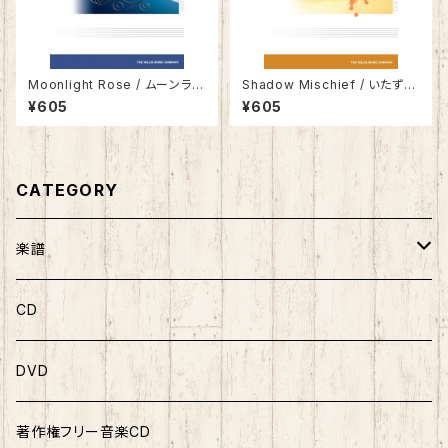
Moonlight Rose / ムーンライ
Shadow Mischief / いたずら
ト・ローズ
影法師
¥605
¥605
CATEGORY
楽譜
ソロ曲集
CD
ソロピース
DVD
連弾曲集
著作権フリー音楽CD