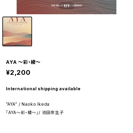
1
/1
AYA 〜彩・綾〜
¥2,200
International shipping available
”AYA” / Naoko Ikeda
「AYA〜彩・綾〜」/ 池田奈生子