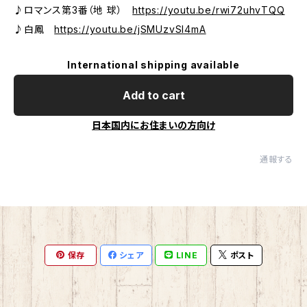
♪ロマンス第3番（地 球）
https://youtu.be/rwi72uhvTQQ
♪白鳳
https://youtu.be/jSMUzvSl4mA
International shipping available
Add to cart
日本国内にお住まいの方向け
通報する
保存
シェア
LINE
ポスト