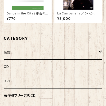
Dance in the City / 都会のダ
La Campanella ／ラ・カンパ
ンス
ネッラ
¥770
¥3,000
CATEGORY
楽譜
ソロ曲集
CD
ソロピース
DVD
連弾曲集
著作権フリー音楽CD