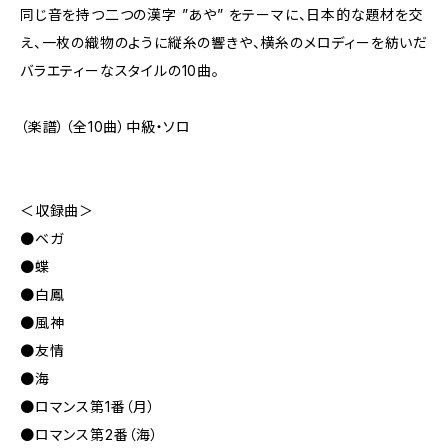
同じ音を持つ二つの漢字 ”あや” をテーマに、日本的な題材を交
え、一枚の織物のように縦糸の響きや、横糸のメロディーを紡いだ
バラエティーなスタイルの10曲。
（楽譜）（全10曲）中級・ソロ
＜収録曲＞
●ベガ
●蝶
●白鳳
●風神
●友情
●海
●ロマンス第1番（月）
●ロマンス第2番（海）