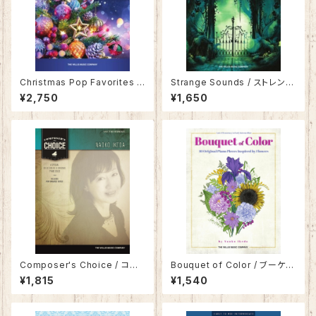
Christmas Pop Favorites f
Strange Sounds / ストレンジ
or Piano Solo / クリスマス・
サウンズ
¥2,750
¥1,650
ポップ・フェイバリット
Composer's Choice / コン
Bouquet of Color / ブーケ
ポーザーズ チョイス
オブ カラー 〜音色花束〜
¥1,815
¥1,540