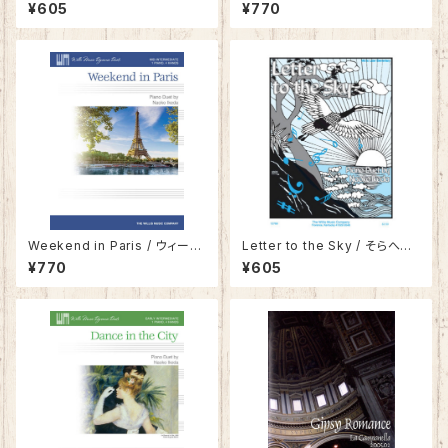
アン・エンジェルズ
¥605
¥770
Weekend in Paris / ウィーク
Letter to the Sky / そらへの
エンド・イン・パリ
手紙
¥770
¥605