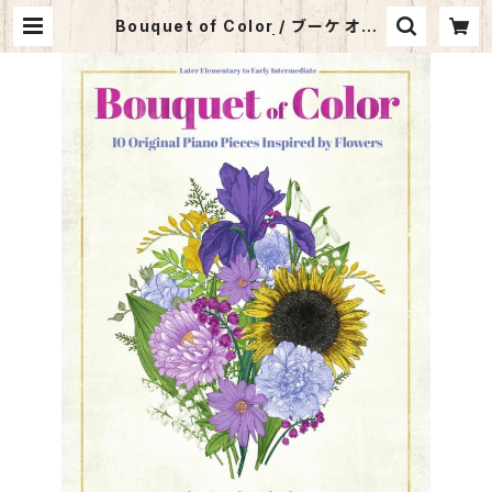
Bouquet of Color / ブーケ オブ
カラー 〜音色花束〜 | サウンズ・ア・
ラ・カルト オンラインショップ