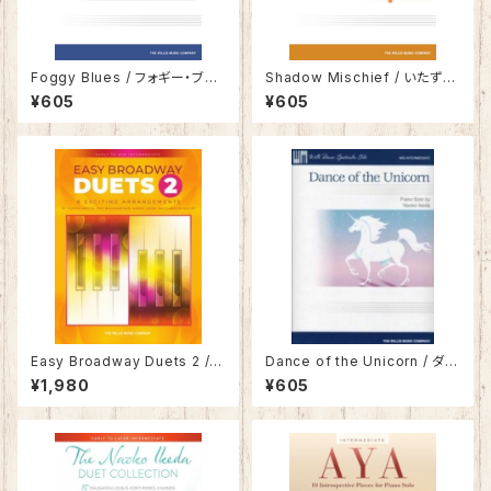
Foggy Blues / フォギー・ブル
Shadow Mischief / いたずら
ース
影法師
¥605
¥605
Easy Broadway Duets 2 /
Dance of the Unicorn / ダン
イージー ブロードウェイ デュエ
ス・オブ・ザ・ユニコーン
¥1,980
¥605
ット 2