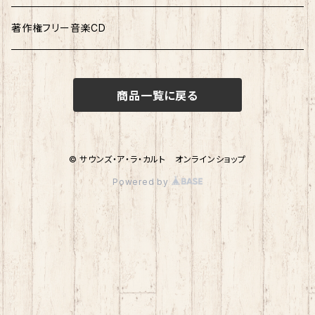
連弾曲集
著作権フリー音楽CD
連弾ピース
商品一覧に戻る
© サウンズ・ア・ラ・カルト オンラインショップ
Powered by