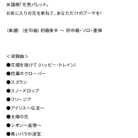
米国版「花色パレット。
お気に入りの花を束ねて、あなただけのブーケを！
（楽譜） （全10曲）初級後半 〜 初中級・ソロ・連弾
＜収録曲＞
●花畑を抜けて（ハッピー・トレイン）
●四葉のクローバー
●スズラン
●スノードロップ
●フリージア
●アイリス〜伝言〜
●太陽の花
●シオン〜追憶〜
●青いバラの迷宮