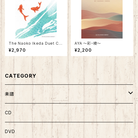
The Naoko Ikeda Duet Col
AYA 〜彩・綾〜
lection ／ 池田奈生子「デュエ
¥2,970
¥2,200
ット・コレクション」
CATEGORY
楽譜
ソロ曲集
CD
ソロピース
DVD