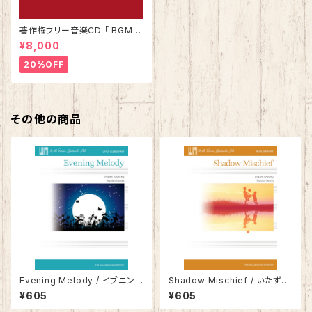
著作権フリー音楽CD 「 BGMア
ラカルト Vol.1 」
¥8,000
20%OFF
その他の商品
Evening Melody / イブニン
Shadow Mischief / いたずら
グ・メロディー
影法師
¥605
¥605