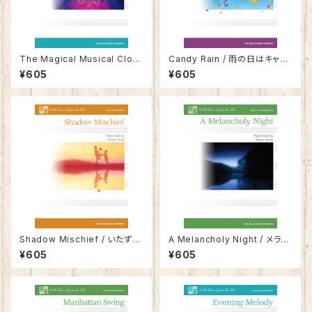
The Magical Musical Clock
Candy Rain / 雨の日はキャン
/ 時計じかけの音楽隊
ディ・レイン
¥605
¥605
Shadow Mischief / いたずら
A Melancholy Night / メラン
影法師
コリー・ナイト
¥605
¥605