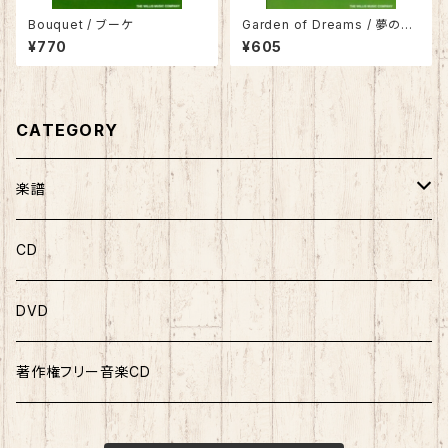
Bouquet / ブーケ
Garden of Dreams / 夢の庭
で
¥770
¥605
CATEGORY
楽譜
ソロ曲集
CD
ソロピース
DVD
連弾曲集
著作権フリー音楽CD
連弾ピース