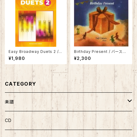
Easy Broadway Duets 2 /
Birthday Present / バースデ
イージー ブロードウェイ デュエ
ー・プレゼント 池田奈生子ピア
¥1,980
¥2,300
ット 2
ノ作品集１
CATEGORY
楽譜
ソロ曲集
CD