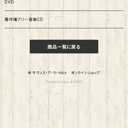
ソロピース
DVD
連弾曲集
著作権フリー音楽CD
連弾ピース
商品一覧に戻る
© サウンズ・ア・ラ・カルト オンラインショップ
Powered by