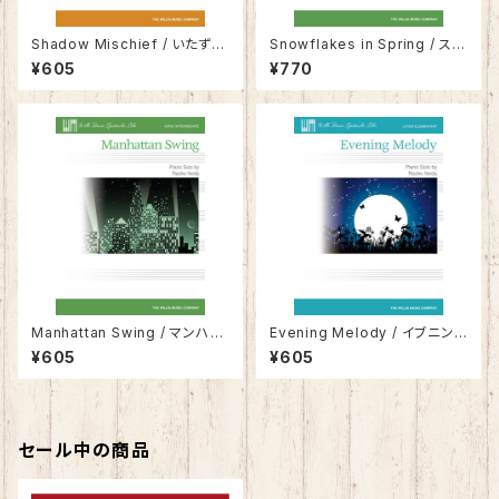
Shadow Mischief / いたずら
Snowflakes in Spring / スノ
影法師
ーフレーク・イン・スプリング
¥605
¥770
Manhattan Swing / マンハッ
Evening Melody / イブニン
タン・スウィング
グ・メロディー
¥605
¥605
セール中の商品