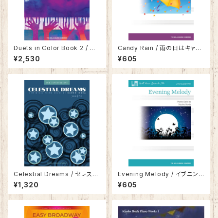
Duets in Color Book 2 / デ
Candy Rain / 雨の日はキャン
ュエット・イン・カラー 2
ディ・レイン
¥2,530
¥605
Celestial Dreams / セレステ
Evening Melody / イブニン
ィアル・ドリームス
グ・メロディー
¥1,320
¥605