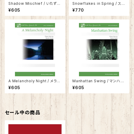
Shadow Mischief / いたずら
Snowflakes in Spring / スノ
影法師
ーフレーク・イン・スプリング
¥605
¥770
A Melancholy Night / メラン
Manhattan Swing / マンハッ
コリー・ナイト
タン・スウィング
¥605
¥605
セール中の商品