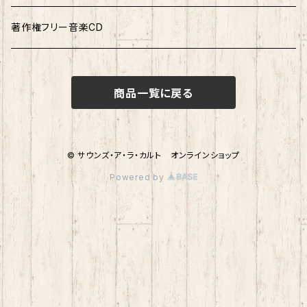
連弾曲集
著作権フリー音楽CD
連弾ピース
商品一覧に戻る
© サウンズ・ア・ラ・カルト オンラインショップ
Powered by