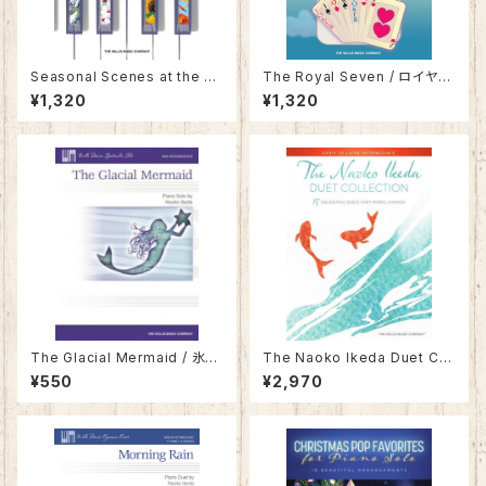
Seasonal Scenes at the pi
The Royal Seven / ロイヤ
ano / シーズナル・シーンズ 〜
ル・セブン〜トランプ城の物語〜
¥1,320
¥1,320
4つの季節の扉を開けて
The Glacial Mermaid / 氷の
The Naoko Ikeda Duet Col
人魚
lection ／ 池田奈生子「デュエ
¥550
¥2,970
ット・コレクション」