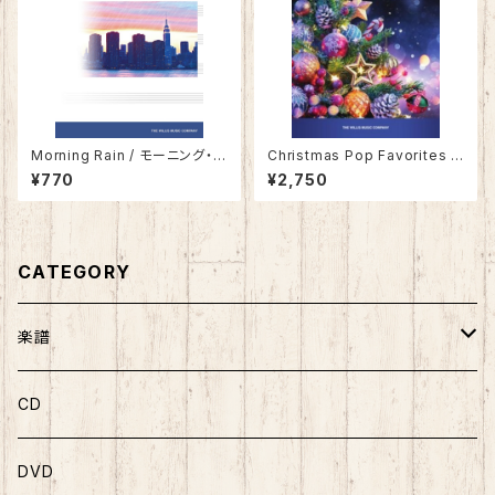
Morning Rain / モーニング・レ
Christmas Pop Favorites f
イン
or Piano Solo / クリスマス・
¥770
¥2,750
ポップ・フェイバリット
CATEGORY
楽譜
ソロ曲集
CD
ソロピース
DVD