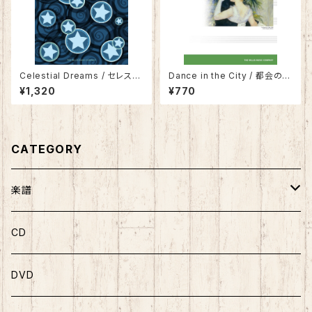
Celestial Dreams / セレステ
Dance in the City / 都会のダ
ィアル・ドリームス
ンス
¥1,320
¥770
CATEGORY
楽譜
ソロ曲集
CD
ソロピース
DVD