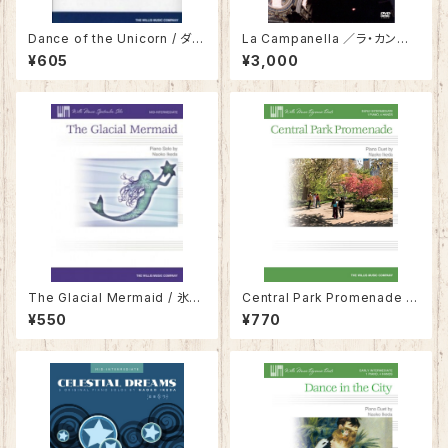
Dance of the Unicorn / ダン
La Campanella ／ラ・カンパ
ス・オブ・ザ・ユニコーン
ネッラ
¥605
¥3,000
The Glacial Mermaid / 氷の
Central Park Promenade /
人魚
セントラルパーク・プロムナード
¥550
¥770