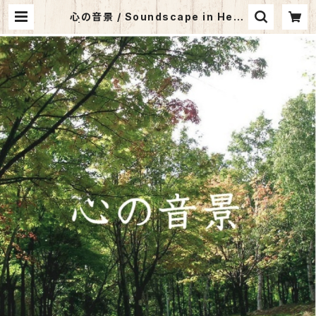
心の音景 / Soundscape in Hear
t | サウンズ・ア・ラ・カルト オンライ
ンショップ