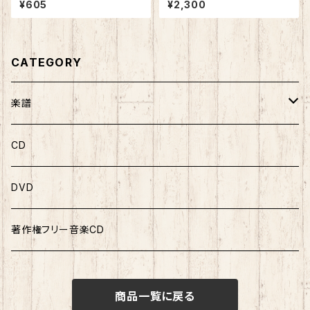
¥605
¥2,300
ノ作品集１
CATEGORY
楽譜
ソロ曲集
CD
ソロピース
DVD
連弾曲集
著作権フリー音楽CD
連弾ピース
商品一覧に戻る