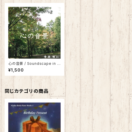
心の音景 / Soundscape in H
eart
¥1,500
同じカテゴリの商品