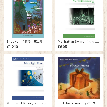
Shoukei 1 / 憧憬 第１集
Manhattan Swing / マンハッ
タン・スウィング
¥1,210
¥605
Moonlight Rose / ムーンライ
Birthday Present / バースデ
ト・ローズ
ー・プレゼント 池田奈生子ピア