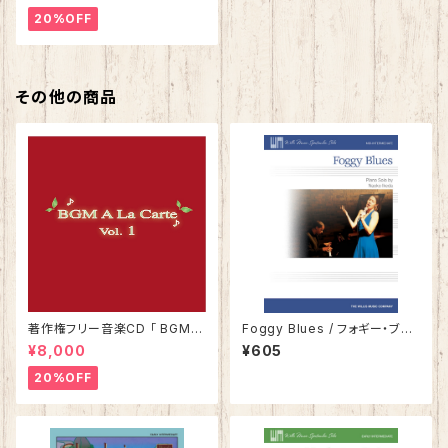
20%OFF
その他の商品
著作権フリー音楽CD 「 BGMア
Foggy Blues / フォギー・ブル
ラカルト Vol.1 」
ース
¥8,000
¥605
20%OFF